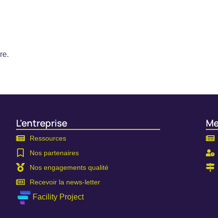
re.
L'entreprise
Me
Ressources
Nos partenaires
Nos engagements qualité
Recevoir la news-letter
Facility Project