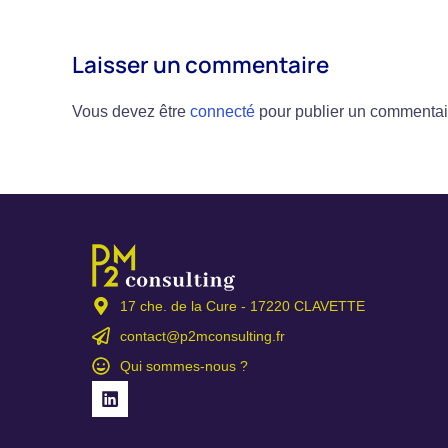
Laisser un commentaire
Vous devez être
connecté
pour publier un commentai
17 che. de la Cure - 17220 CLAVETTE
contact@p2mconsulting.fr
Qui sommes-nous ?